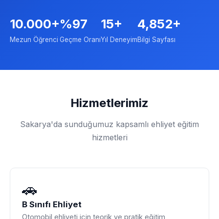
10.000+
%97
15+
4,852+
Mezun Öğrenci
Geçme Oranı
Yıl Deneyim
Bilgi Sayfası
Hizmetlerimiz
Sakarya'da sunduğumuz kapsamlı ehliyet eğitim
hizmetleri
🚗
B Sınıfı Ehliyet
Otomobil ehliyeti için teorik ve pratik eğitim