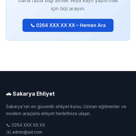
Daha fazla bilgi almak veya kayıt yaptırmak
için bizi arayın.
📞 0264 XXX XX XX – Hemen Ara
🚗 Sakarya Ehliyet
Sakarya'nın en güvenilir ehliyet kursu. Uzman eğitmenler ve
modern araçlarla ehliyet hedefinize ulaşın.
📞 0264 XXX XX XX
✉️ admin@ad.com