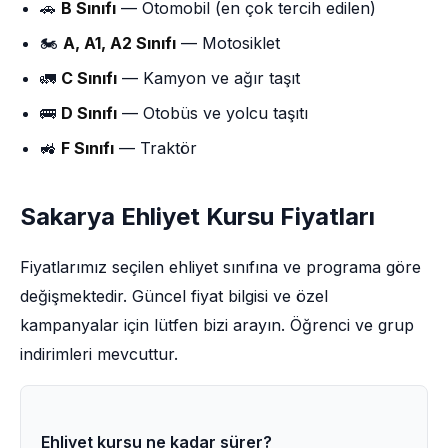
🚗
B Sınıfı
— Otomobil (en çok tercih edilen)
🏍️
A, A1, A2 Sınıfı
— Motosiklet
🚛
C Sınıfı
— Kamyon ve ağır taşıt
🚌
D Sınıfı
— Otobüs ve yolcu taşıtı
🚜
F Sınıfı
— Traktör
Sakarya Ehliyet Kursu Fiyatları
Fiyatlarımız seçilen ehliyet sınıfına ve programa göre
değişmektedir. Güncel fiyat bilgisi ve özel
kampanyalar için lütfen bizi arayın. Öğrenci ve grup
indirimleri mevcuttur.
Ehliyet kursu ne kadar sürer?