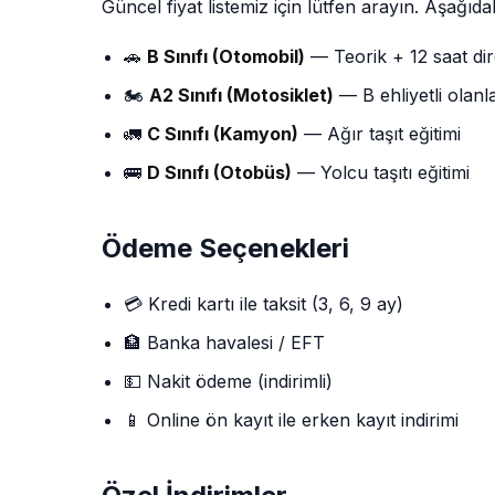
Güncel fiyat listemiz için lütfen arayın. Aşağıdak
🚗
B Sınıfı (Otomobil)
— Teorik + 12 saat dir
🏍️
A2 Sınıfı (Motosiklet)
— B ehliyetli olanla
🚛
C Sınıfı (Kamyon)
— Ağır taşıt eğitimi
🚌
D Sınıfı (Otobüs)
— Yolcu taşıtı eğitimi
Ödeme Seçenekleri
💳 Kredi kartı ile taksit (3, 6, 9 ay)
🏦 Banka havalesi / EFT
💵 Nakit ödeme (indirimli)
📱 Online ön kayıt ile erken kayıt indirimi