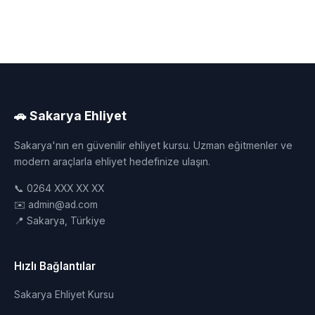
🚗 Sakarya Ehliyet
Sakarya'nın en güvenilir ehliyet kursu. Uzman eğitmenler ve
modern araçlarla ehliyet hedefinize ulaşın.
📞 0264 XXX XX XX
✉️ admin@ad.com
📍 Sakarya, Türkiye
Hızlı Bağlantılar
Sakarya Ehliyet Kursu