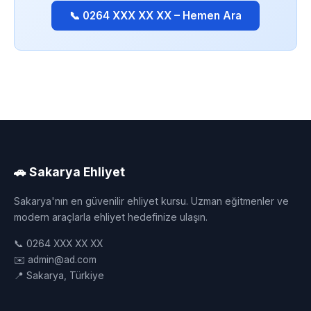
📞 0264 XXX XX XX – Hemen Ara
🚗 Sakarya Ehliyet
Sakarya'nın en güvenilir ehliyet kursu. Uzman eğitmenler ve
modern araçlarla ehliyet hedefinize ulaşın.
📞 0264 XXX XX XX
✉️ admin@ad.com
📍 Sakarya, Türkiye