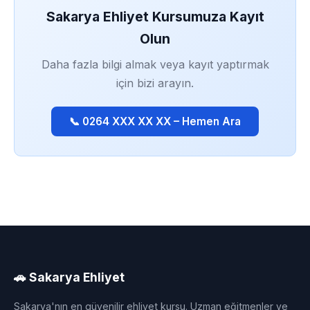
Sakarya Ehliyet Kursumuza Kayıt
Olun
Daha fazla bilgi almak veya kayıt yaptırmak
için bizi arayın.
📞 0264 XXX XX XX – Hemen Ara
🚗 Sakarya Ehliyet
Sakarya'nın en güvenilir ehliyet kursu. Uzman eğitmenler ve