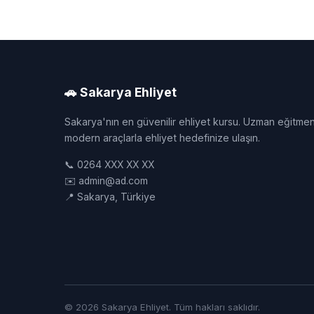
🚗 Sakarya Ehliyet
Sakarya'nın en güvenilir ehliyet kursu. Uzman eğitmen
modern araçlarla ehliyet hedefinize ulaşın.
📞 0264 XXX XX XX
✉️ admin@ad.com
📍 Sakarya, Türkiye
© 2026 Sakarya Ehliyet. Tüm hakları saklıdır.