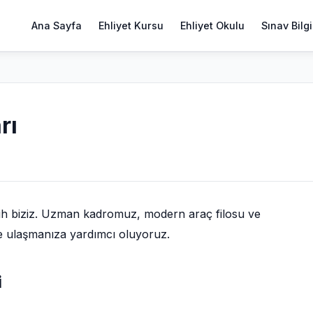
Ana Sayfa
Ehliyet Kursu
Ehliyet Okulu
Sınav Bilgi
rı
cih biziz. Uzman kadromuz, modern araç filosu ve
ize ulaşmanıza yardımcı oluyoruz.
i