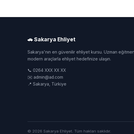
🚗 Sakarya Ehliyet
Sakarya'nın en güvenilir ehliyet kursu. Uzman eğitmen
modern araçlarla ehliyet hedefinize ulaşın.
📞 0264 XXX XX XX
✉️ admin@ad.com
📍 Sakarya, Türkiye
© 2026 Sakarya Ehliyet. Tüm hakları saklıdır.