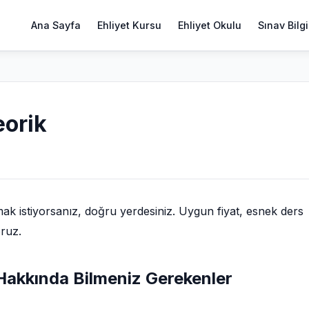
Ana Sayfa
Ehliyet Kursu
Ehliyet Okulu
Sınav Bilgi
eorik
k istiyorsanız, doğru yerdesiniz. Uygun fiyat, esnek ders
oruz.
k Hakkında Bilmeniz Gerekenler