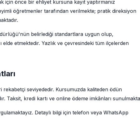
ak için önce bir ehliyet kursuna kayıt yaptırmanız
imli öğretmenler tarafından verilmekte; pratik direksiyon
maktadır.
rlüğü'nün belirlediği standartlara uygun olup,
 elde etmektedir. Yazlık ve çevresindeki tüm ilçelerden
tları
leri rekabetçi seviyededir. Kursumuzda kaliteden ödün
r. Taksit, kredi kartı ve online ödeme imkânları sunulmakta
ygulamaktayız. Detaylı bilgi için telefon veya WhatsApp