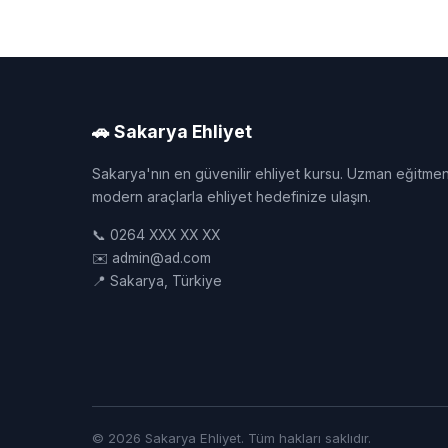
🚗 Sakarya Ehliyet
Sakarya'nın en güvenilir ehliyet kursu. Uzman eğitmen
modern araçlarla ehliyet hedefinize ulaşın.
📞 0264 XXX XX XX
✉️ admin@ad.com
📍 Sakarya, Türkiye
© 2026 Sakarya Ehliyet. Tüm hakları saklıdır.