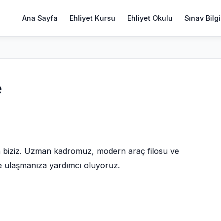
Ana Sayfa
Ehliyet Kursu
Ehliyet Okulu
Sınav Bilgi
e
h biziz. Uzman kadromuz, modern araç filosu ve
ize ulaşmanıza yardımcı oluyoruz.