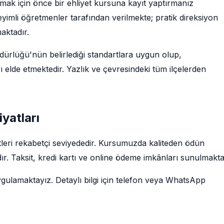
şlamak için önce bir ehliyet kursuna kayıt yaptırmanız
imli öğretmenler tarafından verilmekte; pratik direksiyon
maktadır.
rlüğü'nün belirlediği standartlara uygun olup,
 elde etmektedir. Yazlık ve çevresindeki tüm ilçelerden
iyatları
cretleri rekabetçi seviyededir. Kursumuzda kaliteden ödün
r. Taksit, kredi kartı ve online ödeme imkânları sunulmakta
ygulamaktayız. Detaylı bilgi için telefon veya WhatsApp