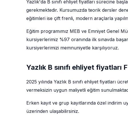
Yazlık'da B sınıfı ehliyet fiyatları sürecine ba
gerekmektedir. Kursumuzda teorik dersler deney
eğitimleri ise çift frenli, modern araçlarla yapıl
Eğitim programımız MEB ve Emniyet Genel Müdü
kursiyerlerimiz %97 oranında ilk sınavda başarı
kursiyerlerimizi memnuniyetle karşılıyoruz.
Yazlık B sınıfı ehliyet fiyatları F
2025 yılında Yazlık B sınıfı ehliyet fiyatları ü
vermeksizin uygun maliyetli eğitim sunulmaktadı
Erken kayıt ve grup kayıtlarında özel indirim u
üzerinden ulaşabilirsiniz.