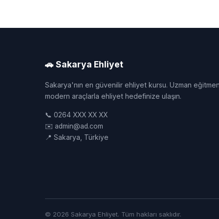
🚗 Sakarya Ehliyet
Sakarya'nın en güvenilir ehliyet kursu. Uzman eğitmen
modern araçlarla ehliyet hedefinize ulaşın.
📞 0264 XXX XX XX
✉️ admin@ad.com
📍 Sakarya, Türkiye
© 2026 Sakarya Ehliyet. Tüm hakları saklıdır.