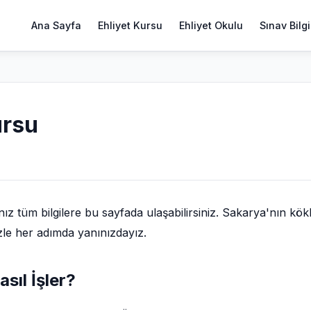
Ana Sayfa
Ehliyet Kursu
Ehliyet Okulu
Sınav Bilgi
ursu
z tüm bilgilere bu sayfada ulaşabilirsiniz. Sakarya'nın kök
zle her adımda yanınızdayız.
sıl İşler?