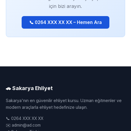
için bizi arayın.
📞 0264 XXX XX XX – Hemen Ara
🚗 Sakarya Ehliyet
Sakarya'nın en güvenilir ehliyet kursu. Uzman eğitmenler ve
modern araçlarla ehliyet hedefinize ulaşın.
📞 0264 XXX XX XX
✉️ admin@ad.com