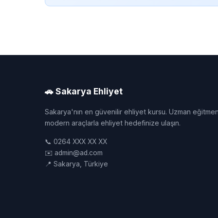
🚗 Sakarya Ehliyet
Sakarya'nın en güvenilir ehliyet kursu. Uzman eğitmen
modern araçlarla ehliyet hedefinize ulaşın.
📞 0264 XXX XX XX
✉️ admin@ad.com
📍 Sakarya, Türkiye