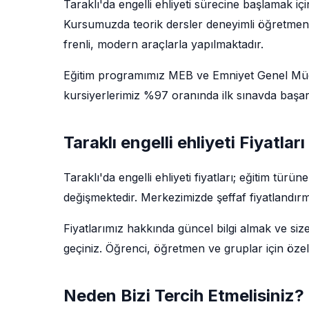
Taraklı'da engelli ehliyeti sürecine başlamak i
Kursumuzda teorik dersler deneyimli öğretmenler 
frenli, modern araçlarla yapılmaktadır.
Eğitim programımız MEB ve Emniyet Genel Müdü
kursiyerlerimiz %97 oranında ilk sınavda başarı
Taraklı engelli ehliyeti Fiyatlar
Taraklı'da engelli ehliyeti fiyatları; eğitim tü
değişmektedir. Merkezimizde şeffaf fiyatlandırm
Fiyatlarımız hakkında güncel bilgi almak ve siz
geçiniz. Öğrenci, öğretmen ve gruplar için özel
Neden Bizi Tercih Etmelisiniz?