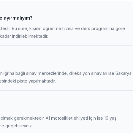
re ayırmalıyım?
ktedir. Bu süre, kişinin öğrenme hızına ve ders programına göre
adar indirilebilmektedir.
anlığı'na bağlı sınav merkezlerinde, direksiyon sınavları ise Sakarya
indeki piste yapılmaktadır.
uş olmak gerekmektedir. A1 motosiklet ehliyeti için ise 16 yaş
ime geçebilirsiniz.