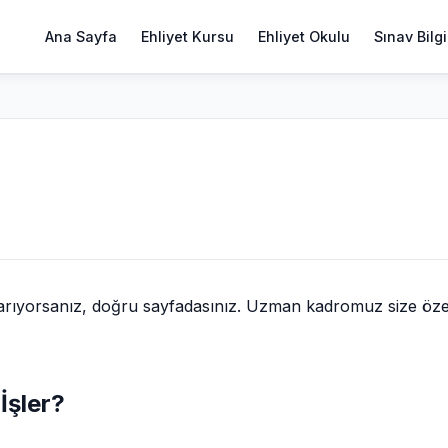
Ana Sayfa
Ehliyet Kursu
Ehliyet Okulu
Sınav Bilgi
 arıyorsanız, doğru sayfadasınız. Uzman kadromuz size öze
 İşler?