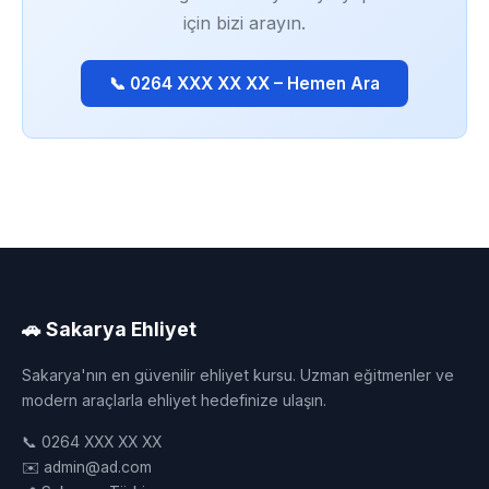
için bizi arayın.
📞 0264 XXX XX XX – Hemen Ara
🚗 Sakarya Ehliyet
Sakarya'nın en güvenilir ehliyet kursu. Uzman eğitmenler ve
modern araçlarla ehliyet hedefinize ulaşın.
📞 0264 XXX XX XX
✉️ admin@ad.com