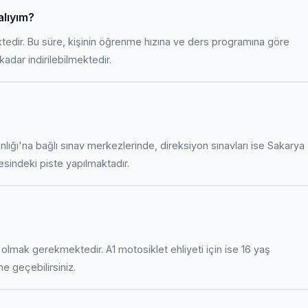
alıyım?
ktedir. Bu süre, kişinin öğrenme hızına ve ders programına göre
adar indirilebilmektedir.
anlığı'na bağlı sınav merkezlerinde, direksiyon sınavları ise Sakarya
indeki piste yapılmaktadır.
uş olmak gerekmektedir. A1 motosiklet ehliyeti için ise 16 yaş
ime geçebilirsiniz.