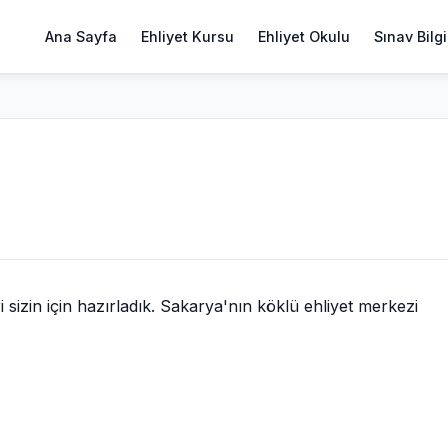
Ana Sayfa
Ehliyet Kursu
Ehliyet Okulu
Sınav Bilgi
izin için hazırladık. Sakarya'nın köklü ehliyet merkezi