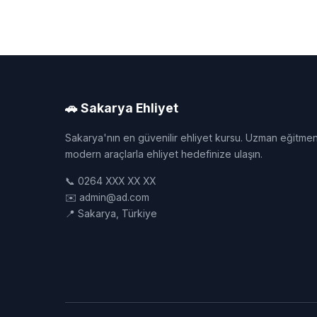
🚗 Sakarya Ehliyet
Sakarya'nın en güvenilir ehliyet kursu. Uzman eğitmen
modern araçlarla ehliyet hedefinize ulaşın.
📞 0264 XXX XX XX
✉️ admin@ad.com
📍 Sakarya, Türkiye