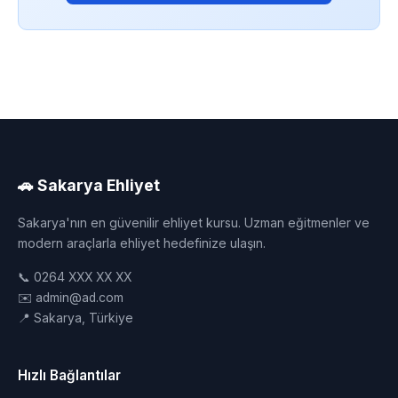
🚗 Sakarya Ehliyet
Sakarya'nın en güvenilir ehliyet kursu. Uzman eğitmenler ve
modern araçlarla ehliyet hedefinize ulaşın.
📞 0264 XXX XX XX
✉️ admin@ad.com
📍 Sakarya, Türkiye
Hızlı Bağlantılar