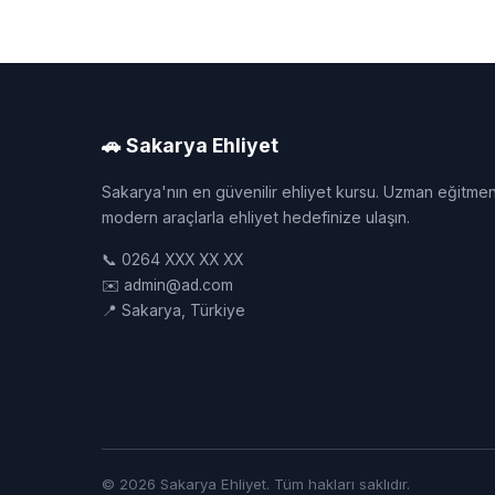
🚗 Sakarya Ehliyet
Sakarya'nın en güvenilir ehliyet kursu. Uzman eğitmen
modern araçlarla ehliyet hedefinize ulaşın.
📞 0264 XXX XX XX
✉️ admin@ad.com
📍 Sakarya, Türkiye
© 2026 Sakarya Ehliyet. Tüm hakları saklıdır.