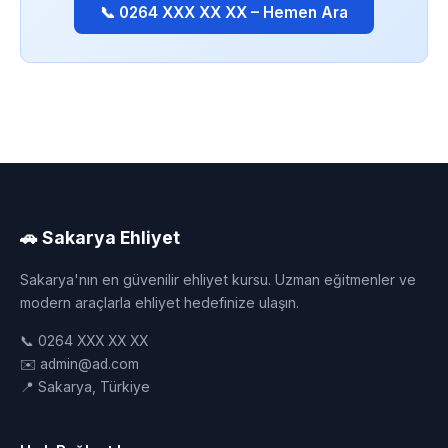
📞 0264 XXX XX XX – Hemen Ara
🚗 Sakarya Ehliyet
Sakarya'nın en güvenilir ehliyet kursu. Uzman eğitmenler ve
modern araçlarla ehliyet hedefinize ulaşın.
📞 0264 XXX XX XX
✉️ admin@ad.com
📍 Sakarya, Türkiye