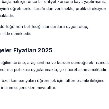
ne başlamak için önce bir ehliyet kursuna kayıt yaptırmanız
imli öğretmenler tarafından verilmekte; pratik direksiyon
maktadır.
rlüğü'nün belirlediği standartlara uygun olup,
 elde etmektedir.
geler Fiyatları 2025
rı; eğitim türüne, araç sınıfına ve kursun sunduğu ek hizmetl
ndırma politikası uygulanmakta, gizli ücret alınmamaktadır.
e özel kampanyaları öğrenmek için lütfen bizimle iletişime
 indirim seçenekleri mevcuttur.