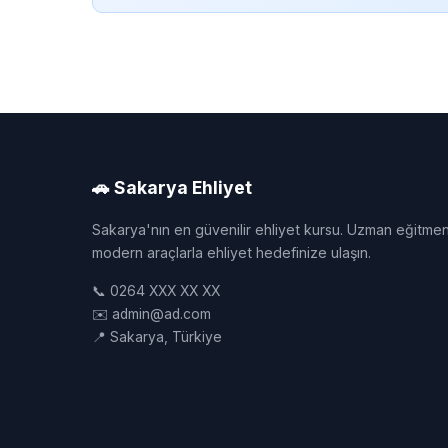
🚗 Sakarya Ehliyet
Sakarya'nın en güvenilir ehliyet kursu. Uzman eğitmen
modern araçlarla ehliyet hedefinize ulaşın.
📞 0264 XXX XX XX
✉️ admin@ad.com
📍 Sakarya, Türkiye