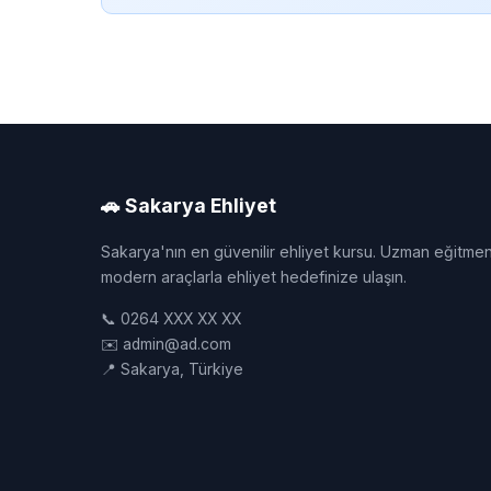
🚗 Sakarya Ehliyet
Sakarya'nın en güvenilir ehliyet kursu. Uzman eğitmen
modern araçlarla ehliyet hedefinize ulaşın.
📞 0264 XXX XX XX
✉️ admin@ad.com
📍 Sakarya, Türkiye