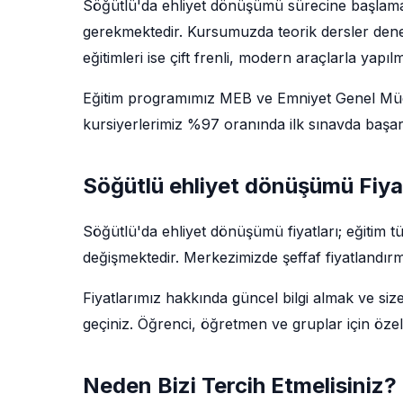
Söğütlü'da ehliyet dönüşümü sürecine başlamak
gerekmektedir. Kursumuzda teorik dersler deney
eğitimleri ise çift frenli, modern araçlarla yapıl
Eğitim programımız MEB ve Emniyet Genel Müdü
kursiyerlerimiz %97 oranında ilk sınavda başarı
Söğütlü ehliyet dönüşümü Fiya
Söğütlü'da ehliyet dönüşümü fiyatları; eğitim 
değişmektedir. Merkezimizde şeffaf fiyatlandırm
Fiyatlarımız hakkında güncel bilgi almak ve siz
geçiniz. Öğrenci, öğretmen ve gruplar için özel
Neden Bizi Tercih Etmelisiniz?