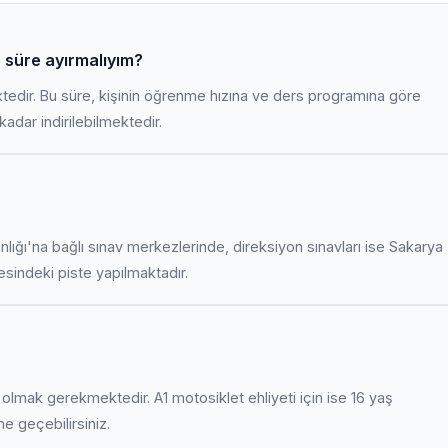
 süre ayırmalıyım?
ktedir. Bu süre, kişinin öğrenme hızına ve ders programına göre
adar indirilebilmektedir.
anlığı'na bağlı sınav merkezlerinde, direksiyon sınavları ise Sakarya
indeki piste yapılmaktadır.
uş olmak gerekmektedir. A1 motosiklet ehliyeti için ise 16 yaş
ime geçebilirsiniz.