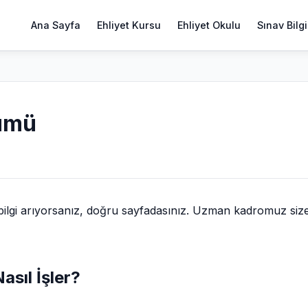
Ana Sayfa
Ehliyet Kursu
Ehliyet Okulu
Sınav Bilgi
şümü
ilgi arıyorsanız, doğru sayfadasınız. Uzman kadromuz siz
sıl İşler?