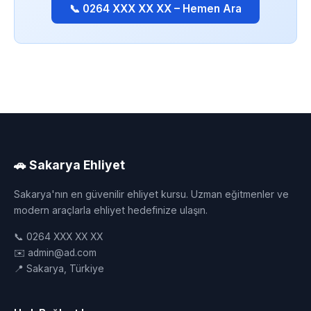
📞 0264 XXX XX XX – Hemen Ara
🚗 Sakarya Ehliyet
Sakarya'nın en güvenilir ehliyet kursu. Uzman eğitmenler ve
modern araçlarla ehliyet hedefinize ulaşın.
📞 0264 XXX XX XX
✉️ admin@ad.com
📍 Sakarya, Türkiye