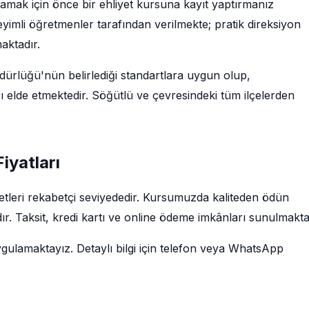
şlamak için önce bir ehliyet kursuna kayıt yaptırmanız
imli öğretmenler tarafından verilmekte; pratik direksiyon
maktadır.
rlüğü'nün belirlediği standartlara uygun olup,
ı elde etmektedir. Söğütlü ve çevresindeki tüm ilçelerden
Fiyatları
cretleri rekabetçi seviyededir. Kursumuzda kaliteden ödün
r. Taksit, kredi kartı ve online ödeme imkânları sunulmakta
ygulamaktayız. Detaylı bilgi için telefon veya WhatsApp