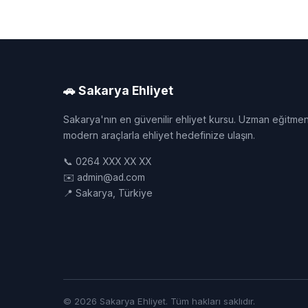
🚗 Sakarya Ehliyet
Sakarya'nın en güvenilir ehliyet kursu. Uzman eğitmen
modern araçlarla ehliyet hedefinize ulaşın.
📞 0264 XXX XX XX
✉️ admin@ad.com
📍 Sakarya, Türkiye
© 2026 Sakarya Ehliyet. Tüm hakları saklıdır.