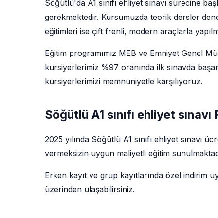
Söğütlü'da A1 sınıfı ehliyet sınavı sürecine ba
gerekmektedir. Kursumuzda teorik dersler deney
eğitimleri ise çift frenli, modern araçlarla yapıl
Eğitim programımız MEB ve Emniyet Genel Müdü
kursiyerlerimiz %97 oranında ilk sınavda başar
kursiyerlerimizi memnuniyetle karşılıyoruz.
Söğütlü A1 sınıfı ehliyet sınavı 
2025 yılında Söğütlü A1 sınıfı ehliyet sınavı ü
vermeksizin uygun maliyetli eğitim sunulmaktadı
Erken kayıt ve grup kayıtlarında özel indirim u
üzerinden ulaşabilirsiniz.