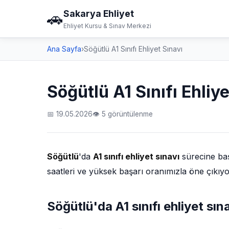
Sakarya Ehliyet
🚗
Ehliyet Kursu & Sınav Merkezi
Ana Sayfa
›
Söğütlü A1 Sınıfı Ehliyet Sınavı
Söğütlü A1 Sınıfı Ehliye
📅 19.05.2026
👁 5 görüntülenme
Söğütlü
'da
A1 sınıfı ehliyet sınavı
sürecine baş
saatleri ve yüksek başarı oranımızla öne çıkıy
Söğütlü'da A1 sınıfı ehliyet sı