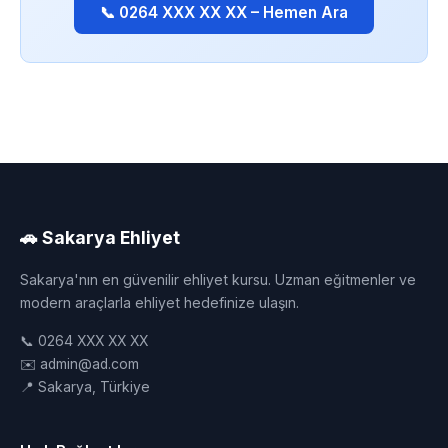
📞 0264 XXX XX XX – Hemen Ara
🚗 Sakarya Ehliyet
Sakarya'nın en güvenilir ehliyet kursu. Uzman eğitmenler ve
modern araçlarla ehliyet hedefinize ulaşın.
📞 0264 XXX XX XX
✉️ admin@ad.com
📍 Sakarya, Türkiye