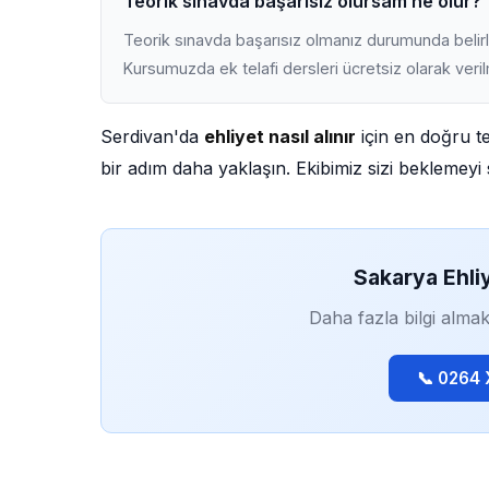
Teorik sınavda başarısız olursam ne olur?
Teorik sınavda başarısız olmanız durumunda belirli
Kursumuzda ek telafi dersleri ücretsiz olarak veri
Serdivan'da
ehliyet nasıl alınır
için en doğru te
bir adım daha yaklaşın. Ekibimiz sizi beklemeyi s
Sakarya Ehli
Daha fazla bilgi almak
📞 0264