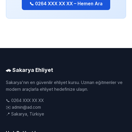
📞 0264 XXX XX XX – Hemen Ara
🚗 Sakarya Ehliyet
Sakarya'nın en güvenilir ehliyet kursu. Uzman eğitmenler ve
modern araçlarla ehliyet hedefinize ulaşın.
📞 0264 XXX XX XX
✉️ admin@ad.com
📍 Sakarya, Türkiye