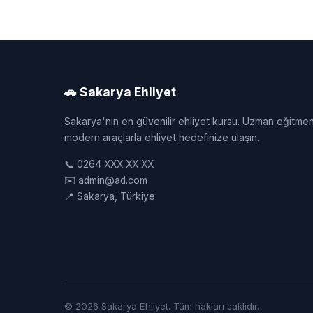
🚗 Sakarya Ehliyet
Sakarya'nın en güvenilir ehliyet kursu. Uzman eğitmen
modern araçlarla ehliyet hedefinize ulaşın.
📞 0264 XXX XX XX
✉️ admin@ad.com
📍 Sakarya, Türkiye
© 2026 Sakarya Ehliyet. Tüm hakları saklıdır.