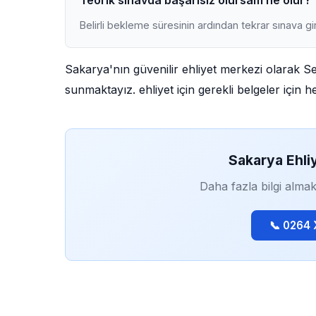
Teorik sınavda başarısız olursam ne olur?
Belirli bekleme süresinin ardından tekrar sınava gir
Sakarya'nın güvenilir ehliyet merkezi olarak S
sunmaktayız. ehliyet için gerekli belgeler için h
Sakarya Ehli
Daha fazla bilgi almak
📞 0264