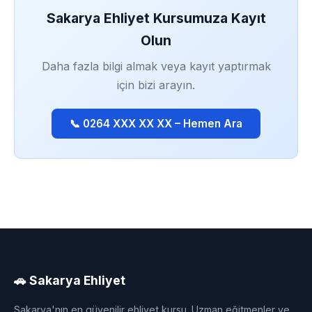
Sakarya Ehliyet Kursumuza Kayıt
Olun
Daha fazla bilgi almak veya kayıt yaptırmak
için bizi arayın.
📞 0264 XXX XX XX – Hemen Ara
🚗 Sakarya Ehliyet
Sakarya'nın en güvenilir ehliyet kursu. Uzman eğitmenler ve