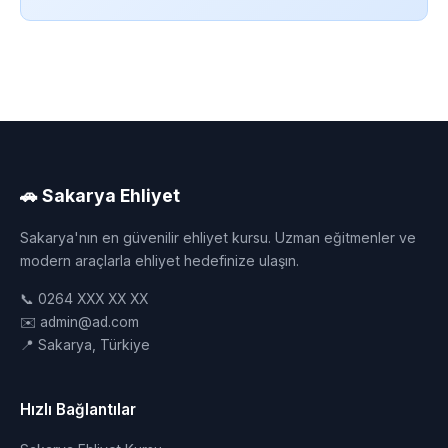
🚗 Sakarya Ehliyet
Sakarya'nın en güvenilir ehliyet kursu. Uzman eğitmenler ve
modern araçlarla ehliyet hedefinize ulaşın.
📞 0264 XXX XX XX
✉️ admin@ad.com
📍 Sakarya, Türkiye
Hızlı Bağlantılar