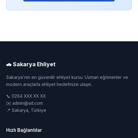
🚗 Sakarya Ehliyet
Sakarya'nın en güvenilir ehliyet kursu. Uzman eğitmenler ve
modern araçlarla ehliyet hedefinize ulaşın.
📞 0264 XXX XX XX
✉️ admin@ad.com
📍 Sakarya, Türkiye
Hızlı Bağlantılar