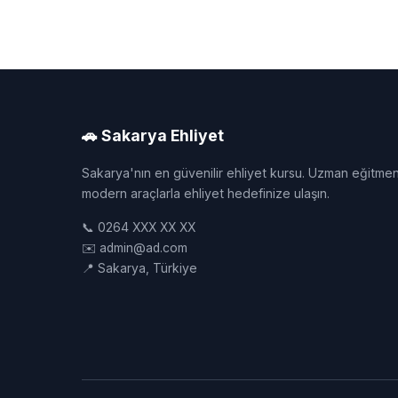
🚗 Sakarya Ehliyet
Sakarya'nın en güvenilir ehliyet kursu. Uzman eğitmen
modern araçlarla ehliyet hedefinize ulaşın.
📞 0264 XXX XX XX
✉️ admin@ad.com
📍 Sakarya, Türkiye