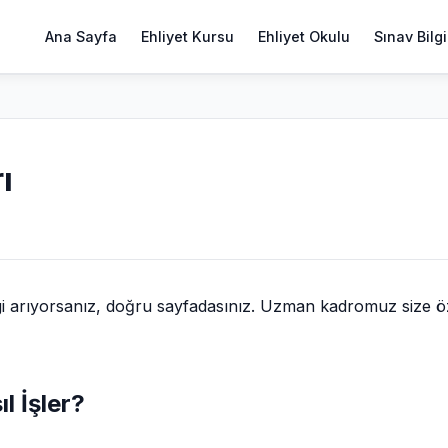
Ana Sayfa
Ehliyet Kursu
Ehliyet Okulu
Sınav Bilgi
ı
gi arıyorsanız, doğru sayfadasınız. Uzman kadromuz size ö
l İşler?