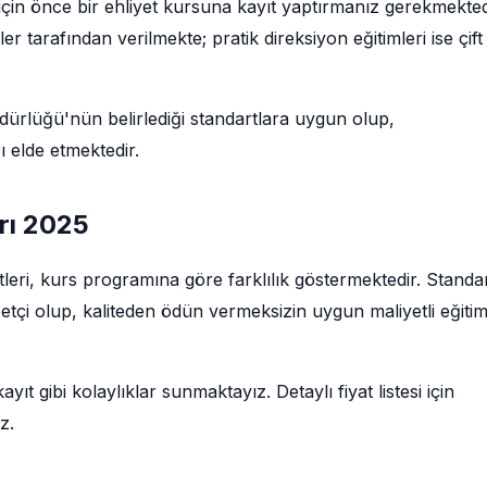
için önce bir ehliyet kursuna kayıt yaptırmanız gerekmekted
tarafından verilmekte; pratik direksiyon eğitimleri ise çift
rlüğü'nün belirlediği standartlara uygun olup,
 elde etmektedir.
arı 2025
etleri, kurs programına göre farklılık göstermektedir. Standa
betçi olup, kaliteden ödün vermeksizin uygun maliyetli eğiti
ıt gibi kolaylıklar sunmaktayız. Detaylı fiyat listesi için
z.