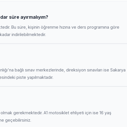
adar süre ayırmalıyım?
ktedir. Bu süre, kişinin öğrenme hızına ve ders programına göre
adar indirilebilmektedir.
anlığı'na bağlı sınav merkezlerinde, direksiyon sınavları ise Sakarya
indeki piste yapılmaktadır.
uş olmak gerekmektedir. A1 motosiklet ehliyeti için ise 16 yaş
ime geçebilirsiniz.