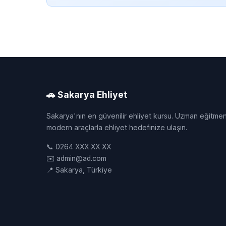
🚗 Sakarya Ehliyet
Sakarya'nın en güvenilir ehliyet kursu. Uzman eğitmen
modern araçlarla ehliyet hedefinize ulaşın.
📞 0264 XXX XX XX
✉️ admin@ad.com
📍 Sakarya, Türkiye