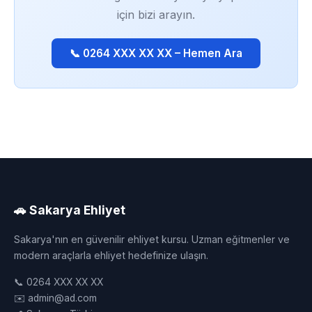
için bizi arayın.
📞 0264 XXX XX XX – Hemen Ara
🚗 Sakarya Ehliyet
Sakarya'nın en güvenilir ehliyet kursu. Uzman eğitmenler ve
modern araçlarla ehliyet hedefinize ulaşın.
📞 0264 XXX XX XX
✉️ admin@ad.com