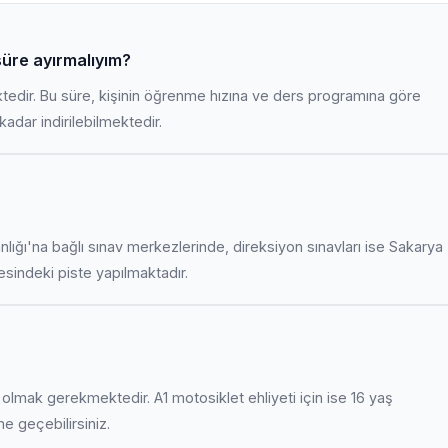
süre ayırmalıyım?
ktedir. Bu süre, kişinin öğrenme hızına ve ders programına göre
adar indirilebilmektedir.
anlığı'na bağlı sınav merkezlerinde, direksiyon sınavları ise Sakarya
indeki piste yapılmaktadır.
uş olmak gerekmektedir. A1 motosiklet ehliyeti için ise 16 yaş
ime geçebilirsiniz.