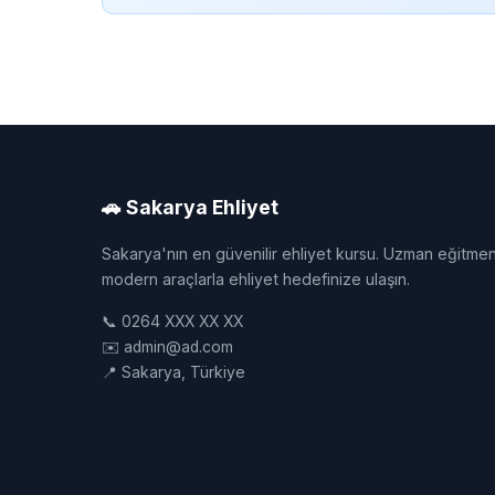
🚗 Sakarya Ehliyet
Sakarya'nın en güvenilir ehliyet kursu. Uzman eğitmen
modern araçlarla ehliyet hedefinize ulaşın.
📞 0264 XXX XX XX
✉️ admin@ad.com
📍 Sakarya, Türkiye