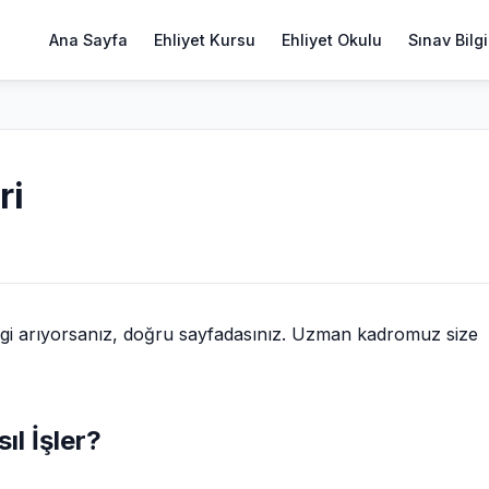
Ana Sayfa
Ehliyet Kursu
Ehliyet Okulu
Sınav Bilgi
ri
gi arıyorsanız, doğru sayfadasınız. Uzman kadromuz size
ıl İşler?