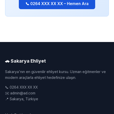
📞 0264 XXX XX XX – Hemen Ara
🚗 Sakarya Ehliyet
Sakarya'nın en güvenilir ehliyet kursu. Uzman eğitmenler ve
modern araçlarla ehliyet hedefinize ulaşın.
📞 0264 XXX XX XX
✉️ admin@ad.com
📍 Sakarya, Türkiye