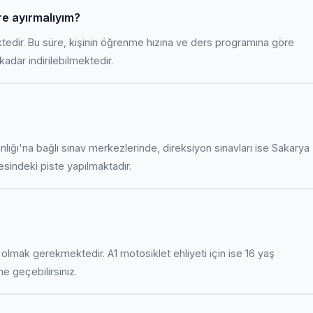
re ayırmalıyım?
ktedir. Bu süre, kişinin öğrenme hızına ve ders programına göre
adar indirilebilmektedir.
anlığı'na bağlı sınav merkezlerinde, direksiyon sınavları ise Sakarya
indeki piste yapılmaktadır.
uş olmak gerekmektedir. A1 motosiklet ehliyeti için ise 16 yaş
ime geçebilirsiniz.