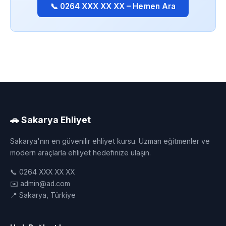
📞 0264 XXX XX XX – Hemen Ara
🚗 Sakarya Ehliyet
Sakarya'nın en güvenilir ehliyet kursu. Uzman eğitmenler ve
modern araçlarla ehliyet hedefinize ulaşın.
📞 0264 XXX XX XX
✉️ admin@ad.com
📍 Sakarya, Türkiye