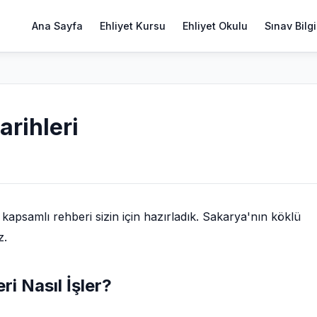
Ana Sayfa
Ehliyet Kursu
Ehliyet Okulu
Sınav Bilgi
arihleri
psamlı rehberi sizin için hazırladık. Sakarya'nın köklü
z.
ri Nasıl İşler?