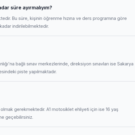
kadar süre ayırmalıyım?
ktedir. Bu süre, kişinin öğrenme hızına ve ders programına göre
adar indirilebilmektedir.
anlığı'na bağlı sınav merkezlerinde, direksiyon sınavları ise Sakarya
indeki piste yapılmaktadır.
uş olmak gerekmektedir. A1 motosiklet ehliyeti için ise 16 yaş
ime geçebilirsiniz.