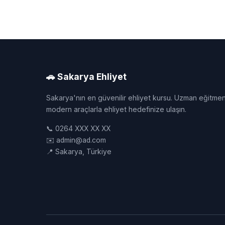
🚗 Sakarya Ehliyet
Sakarya'nın en güvenilir ehliyet kursu. Uzman eğitmen
modern araçlarla ehliyet hedefinize ulaşın.
📞 0264 XXX XX XX
✉️ admin@ad.com
📍 Sakarya, Türkiye