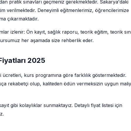
ndan pratik sınavları geçmeniz gerekmektedir. Sakarya'daki
im verilmektedir. Deneyimli eğitmenlerimiz, öğrencilerimize
uma çıkarmaktadır.
lar izlenir: Ön kayıt, sağlık raporu, teorik eğitim, teorik sın
. Kursumuz her aşamada size rehberlik eder.
Fiyatları 2025
eri ücretleri, kurs programına göre farklılık göstermektedir.
dukça rekabetçi olup, kaliteden ödün vermeksizin uygun maliye
ıt gibi kolaylıklar sunmaktayız. Detaylı fiyat listesi için
z.