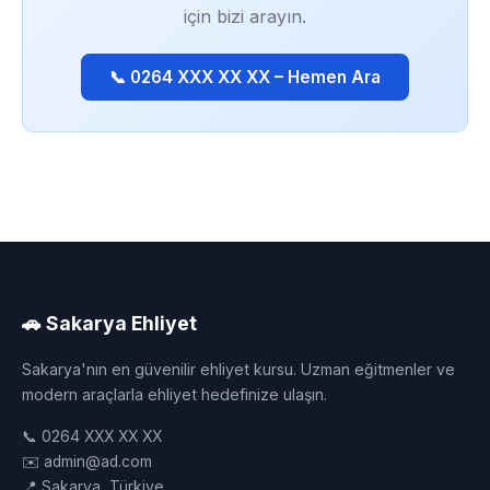
için bizi arayın.
📞 0264 XXX XX XX – Hemen Ara
🚗 Sakarya Ehliyet
Sakarya'nın en güvenilir ehliyet kursu. Uzman eğitmenler ve
modern araçlarla ehliyet hedefinize ulaşın.
📞 0264 XXX XX XX
✉️ admin@ad.com
📍 Sakarya, Türkiye