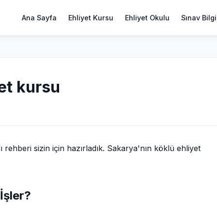
Ana Sayfa
Ehliyet Kursu
Ehliyet Okulu
Sınav Bilgi
yet kursu
ehberi sizin için hazırladık. Sakarya'nın köklü ehliyet
İşler?