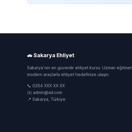
🚗 Sakarya Ehliyet
Sakarya'nın en güvenilir ehliyet kursu. Uzman eğitmen
modern araçlarla ehliyet hedefinize ulaşın.
📞 0264 XXX XX XX
✉️ admin@ad.com
📍 Sakarya, Türkiye