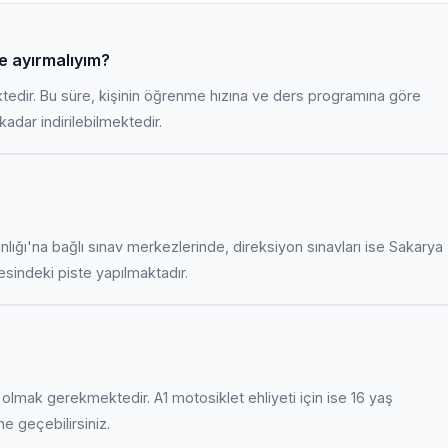
e ayırmalıyım?
ktedir. Bu süre, kişinin öğrenme hızına ve ders programına göre
adar indirilebilmektedir.
anlığı'na bağlı sınav merkezlerinde, direksiyon sınavları ise Sakarya
indeki piste yapılmaktadır.
uş olmak gerekmektedir. A1 motosiklet ehliyeti için ise 16 yaş
ime geçebilirsiniz.