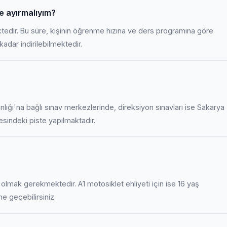
e ayırmalıyım?
ktedir. Bu süre, kişinin öğrenme hızına ve ders programına göre
adar indirilebilmektedir.
anlığı'na bağlı sınav merkezlerinde, direksiyon sınavları ise Sakarya
indeki piste yapılmaktadır.
uş olmak gerekmektedir. A1 motosiklet ehliyeti için ise 16 yaş
ime geçebilirsiniz.