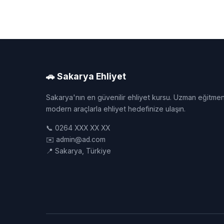
🚗 Sakarya Ehliyet
Sakarya'nın en güvenilir ehliyet kursu. Uzman eğitmen
modern araçlarla ehliyet hedefinize ulaşın.
📞 0264 XXX XX XX
✉️ admin@ad.com
📍 Sakarya, Türkiye