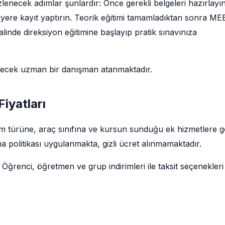
enecek adımlar şunlardır: Önce gerekli belgeleri hazırlayı
siyere kayıt yaptırın. Teorik eğitimi tamamladıktan sonra ME
linde direksiyon eğitimine başlayıp pratik sınavınıza
decek uzman bir danışman atanmaktadır.
iyatları
itim türüne, araç sınıfına ve kursun sunduğu ek hizmetlere 
a politikası uygulanmakta, gizli ücret alınmamaktadır.
 Öğrenci, öğretmen ve grup indirimleri ile taksit seçenekleri