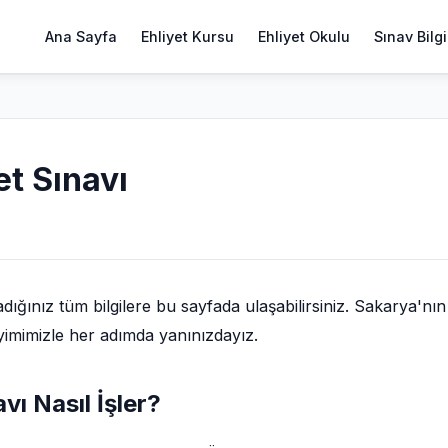
Ana Sayfa
Ehliyet Kursu
Ehliyet Okulu
Sınav Bilgi
t Sınavı
ğınız tüm bilgilere bu sayfada ulaşabilirsiniz. Sakarya'nın
eyimimizle her adımda yanınızdayız.
vı Nasıl İşler?