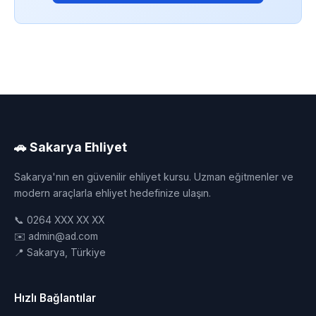
🚗 Sakarya Ehliyet
Sakarya'nın en güvenilir ehliyet kursu. Uzman eğitmenler ve
modern araçlarla ehliyet hedefinize ulaşın.
📞 0264 XXX XX XX
✉️ admin@ad.com
📍 Sakarya, Türkiye
Hızlı Bağlantılar