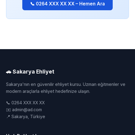
📞 0264 XXX XX XX – Hemen Ara
🚗 Sakarya Ehliyet
Sakarya'nın en güvenilir ehliyet kursu. Uzman eğitmenler ve
modern araçlarla ehliyet hedefinize ulaşın.
📞 0264 XXX XX XX
✉️ admin@ad.com
📍 Sakarya, Türkiye