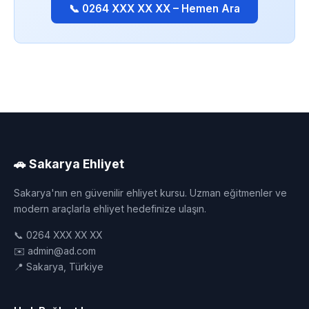
📞 0264 XXX XX XX – Hemen Ara
🚗 Sakarya Ehliyet
Sakarya'nın en güvenilir ehliyet kursu. Uzman eğitmenler ve
modern araçlarla ehliyet hedefinize ulaşın.
📞 0264 XXX XX XX
✉️ admin@ad.com
📍 Sakarya, Türkiye