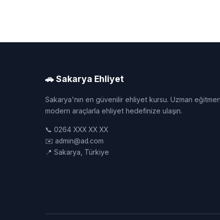
🚗 Sakarya Ehliyet
Sakarya'nın en güvenilir ehliyet kursu. Uzman eğitmen
modern araçlarla ehliyet hedefinize ulaşın.
📞 0264 XXX XX XX
✉️ admin@ad.com
📍 Sakarya, Türkiye