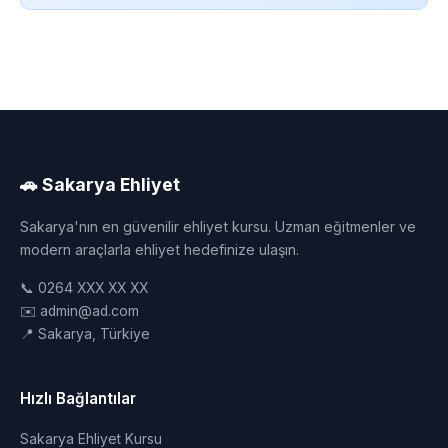
🚗 Sakarya Ehliyet
Sakarya'nın en güvenilir ehliyet kursu. Uzman eğitmenler ve
modern araçlarla ehliyet hedefinize ulaşın.
📞 0264 XXX XX XX
✉️ admin@ad.com
📍 Sakarya, Türkiye
Hızlı Bağlantılar
Sakarya Ehliyet Kursu