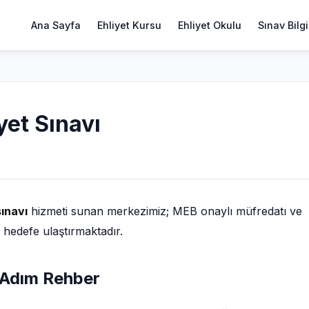
Ana Sayfa
Ehliyet Kursu
Ehliyet Okulu
Sınav Bilgi
yet Sınavı
sınavı
hizmeti sunan merkezimiz; MEB onaylı müfredatı ve
i hedefe ulaştırmaktadır.
ım Adım Rehber