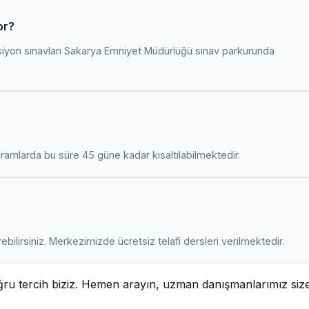
or?
siyon sınavları Sakarya Emniyet Müdürlüğü sınav parkurunda
amlarda bu süre 45 güne kadar kısaltılabilmektedir.
ebilirsiniz. Merkezimizde ücretsiz telafi dersleri verilmektedir.
ğru tercih biziz. Hemen arayın, uzman danışmanlarımız siz