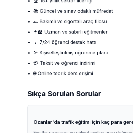
🏆 15+ yıllık sektör liderliği
📚 Güncel ve sınav odaklı müfredat
🚗 Bakımlı ve sigortalı araç filosu
👨‍🏫 Uzman ve sabırlı eğitmenler
📱 7/24 öğrenci destek hattı
🎯 Kişiselleştirilmiş öğrenme planı
💳 Taksit ve öğrenci indirimi
🌐 Online teorik ders erişimi
Sıkça Sorulan Sorular
Ozanlar'da trafik eğitimi için kaç para ger
Fiyatlar programa ve ehliyet sınıfına göre değişmekt